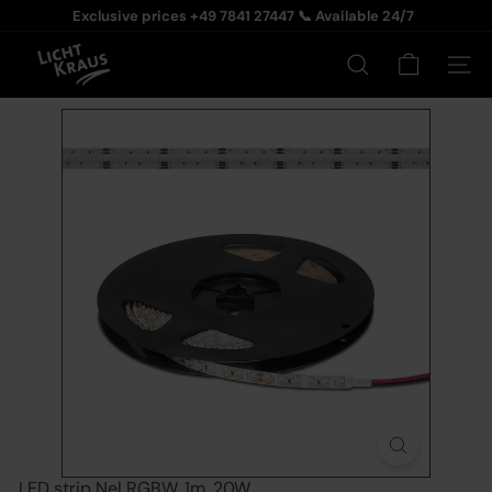
Pause slideshow
Exclusive prices +49 7841 27447 📞 Available 24/7
Licht-Kraus
Search
Site na
LED strip Nel RGBW, 1m, 20W