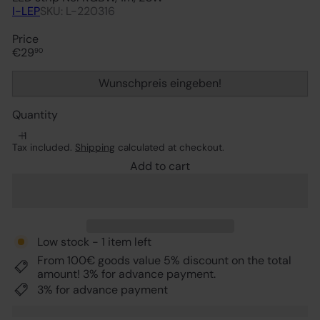
I-LEP
SKU: L-220316
Price
Regular
€29
90
price
Wunschpreis eingeben!
Quantity
Tax included.
Shipping
calculated at checkout.
Add to cart
Low stock - 1 item left
From 100€ goods value 5% discount on the total
amount! 3% for advance payment.
3% for advance payment