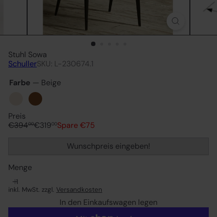
Stuhl Sowa
Schuller
SKU: L-230674.1
Farbe
—
Beige
Beige
Braun
Preis
Normaler
Sonderpreis
€394
€319
Spare €75
00
00
Preis
Wunschpreis eingeben!
Menge
inkl. MwSt. zzgl.
Versandkosten
In den Einkaufswagen legen