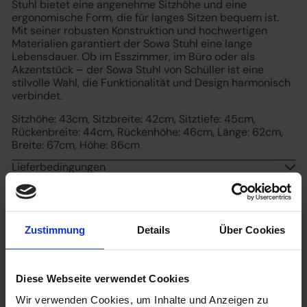
Stuhl bietet eine angenehme Sitzhöhe und eine
ergonomische Form, die für langes Sitzen bequem ist.
Mit seiner robusten Konstruktion und hochwertigen
Materialien garantiert der Sowa Stuhl eine lange
Lebensdauer. Ob im Esszimmer, im Büro oder als
Akzentstück – der Sowa Stuhl von Schüller ist eine
stilvolle Wahl, die Funktionalität und Design harmonisch
verbindet.
Sitzhöhe: 43cm, Sitzbreite: 42cm, Sitztiefe: 45cm,
Rückenbreite: 44cm, Rückenhöhe: 46cm, Länge: 62cm,
Breite: 67cm, Höhe: 86cm
Lieferbedingungen
Herstellerangaben
Kundenbewertungen
Zustimmung
Details
Über Cookies
Schreiben Sie die erste Produktbewertung
Diese Webseite verwendet Cookies
Bewertung
schreiben
Wir verwenden Cookies, um Inhalte und Anzeigen zu