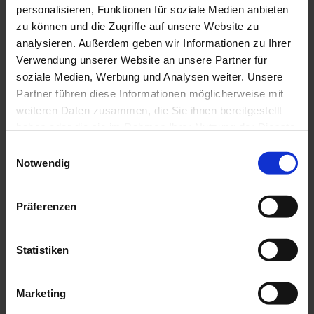
personalisieren, Funktionen für soziale Medien anbieten
zu können und die Zugriffe auf unsere Website zu
analysieren. Außerdem geben wir Informationen zu Ihrer
Verwendung unserer Website an unsere Partner für
soziale Medien, Werbung und Analysen weiter. Unsere
Partner führen diese Informationen möglicherweise mit
weiteren Daten zusammen, die Sie ihnen bereitgestellt
Das könnte dir auch gefallen?
haben oder die sie im Rahmen Ihrer Nutzung der Dienste
In den Einkaufswagen le
gesammelt haben.
Einwilligungsauswahl
Notwendig
Präferenzen
Statistiken
%
Marketing
Stuhl Sowa
Schuller