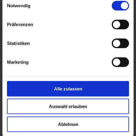
Schuller
Notwendig
€269
00
Präferenzen
Zuletzt Angesehen
Statistiken
Marketing
Alle zulassen
Auswahl erlauben
the loft
5-
Sterne-
Zum Showroom
Ablehnen
Kraus